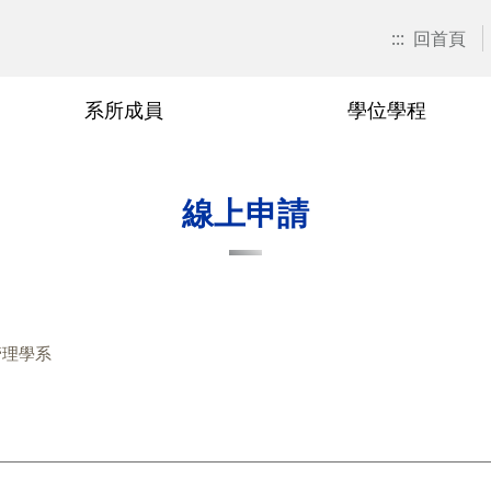
:::
回首頁
系所成員
學位學程
招生訊息
畢業生發展
榮譽與退休教授
研究所博士班
師生榮譽
工工電子報
獎學金
行政人員
碩士在職
本系LOG
線上申請
管理學系