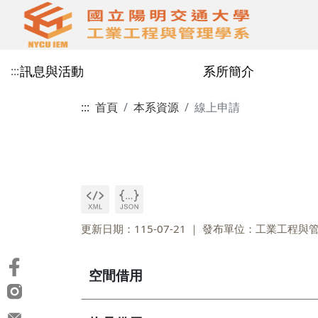
訊息與活動
系所簡介
:::
:::
首頁
本系資源
線上申請
本系焦點
工業工程與管理
學術師資
大學部學士班
研究領域
本系規章及表單
系所公告
教育目標
兼任教授
研究所碩士班
研究成果
傑出系友
更新日期：115-07-21
發布單位：工業工程與
空間借用