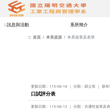
訊息與活動
系所簡介
:::
:::
首頁
本系資源
本系規章及表單
本系焦點
工業工程與管理
學術師資
大學部學士班
研究領域
本系規章及表單
系所公告
教育目標
兼任教授
研究所碩士班
研究成果
傑出系友
更新日期：115-06-16
分類：碩士班
發布
口試評分表
更新日期：115-06-12
分類：共通性規章及