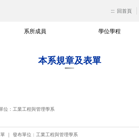
:::
回首頁
系所成員
學位學程
招生訊息
畢業生發展
榮譽與退休教授
研究所博士班
師生榮譽
工工電子報
獎學金
行政人員
碩士在職
本系LOG
本系規章及表單
單位：工業工程與管理學系
表單
發布單位：工業工程與管理學系